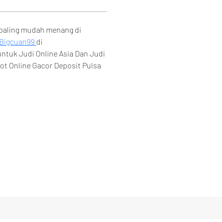
 paling mudah menang di 
Bigcuan99 
di 
ntuk Judi Online Asia Dan Judi 
ot Online Gacor Deposit Pulsa 