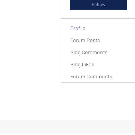
Follow
Profile
Forum Posts
Blog Comments
Blog Likes
Forum Comments